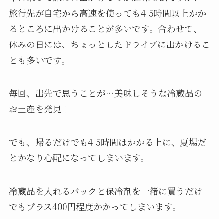
サーモス(THERMOS)
サーモス 保冷買い物カゴ用バッ
グ 25L ブラック REJ-025 BK
REJ-025 BK
Amazonで見る
楽天市場で見る
Yahoo!ショッピングで見る
○なぜ買おうかと思ったのか？