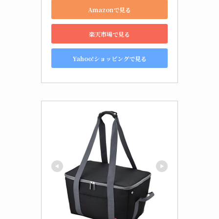
を購入
サーモス(THERMOS)
サーモス 保冷買い物カゴ用バッ
グ 25L ブルー REJ-025 BL
REJ-025 BL