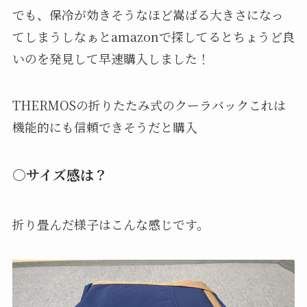
お土産自体は1000円くらいなのに…と思いながら
渋々購入。
そんな時に、車にクーラーバック（保冷バック）
を積んでおけば、氷を貰うか買うだけで良いんだ
と購入を決意しました。
そして、匂いがキツイお土産を買ってもチャック付
きのバックであれば車内に充満するのを防ぐこと
が出来ると思いました（匂いがキツイ食べ物を買
った帰りに一度車内が香ばしい香りに包まれてし
まった経験者です）。