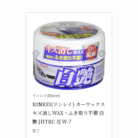
リンレイ(Rinrei)
RINREI(リンレイ) カーワックス 
キズ消しWAX・ふき取り不要 白
艶 [HTRC 3] W-7
W-7