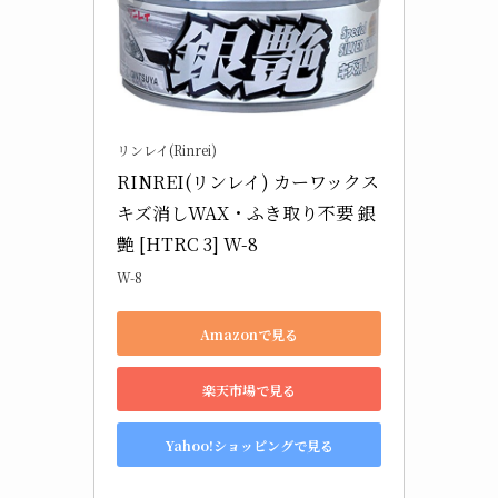
リンレイ(Rinrei)
RINREI(リンレイ) カーワックス 
キズ消しWAX・ふき取り不要 銀
艶 [HTRC 3] W-8
W-8
Amazonで見る
楽天市場で見る
Yahoo!ショッピングで見る