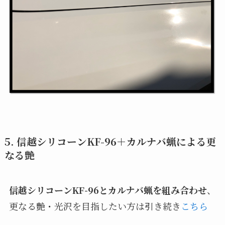
5.
信越シリコーンKF-96＋カルナバ蝋による更
なる艶
信越シリコーンKF-96とカルナバ蝋を組み合わせ
、
更なる艶・光沢を目指したい方は引き続き
こちら